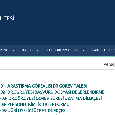
ÜLTESİ
RENCİ
KALİTE
TÜBİTAK PROJELERİ
FAKÜLTE TESİ
Perso
01- ARAŞTIRMA GÖREVLİSİ DR.GÖREV TALEBİ
02- DR.ÖĞR.ÜYESİ BAŞVURU DOSYASI DEĞERLENDİRME
03- DR.ÖĞR.ÜYESİ GÖREV SÜRESİ UZATMA DİLEKÇESİ
04- PERSONEL KİMLİK TALEP FORMU
05- JÜRİ ÜYELİĞİ ÜCRET DİLEKÇESİ