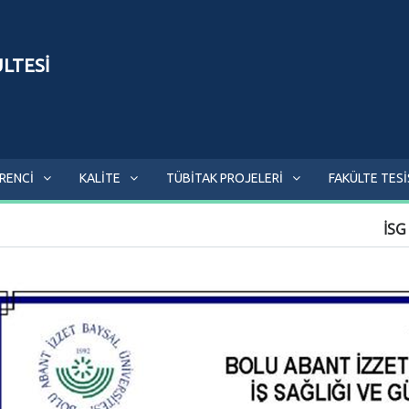
ÜLTESİ
RENCİ
KALİTE
TÜBİTAK PROJELERİ
FAKÜLTE TESİ
İSG 