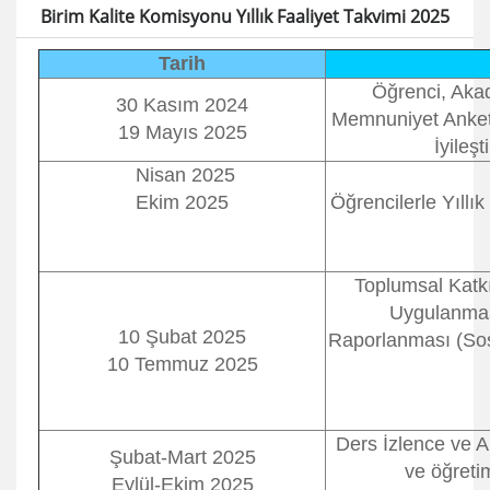
Birim Kalite Komisyonu Yıllık Faaliyet Takvimi 2025
Tarih
Öğrenci, Akad
30 Kasım 2024
Memnuniyet Anketl
19 Mayıs 2025
İyileş
Nisan 2025
Ekim 2025
Öğrencilerle Yıllık
Toplumsal Katkı
Uygulanması
10 Şubat 2025
Raporlanması (Sosy
10 Temmuz 2025
Ders İzlence ve A
Şubat-Mart 2025
ve öğreti
Eylül-Ekim 2025