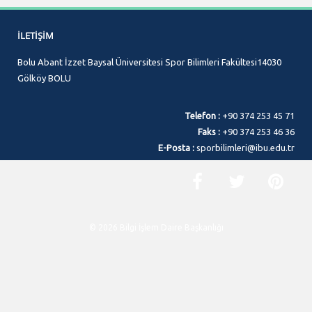
İLETIŞIM
Bolu Abant İzzet Baysal Üniversitesi Spor Bilimleri Fakültesi14030
Gölköy BOLU
Telefon :
+90 374 253 45 71
Faks :
+90 374 253 46 36
E-Posta :
sporbilimleri@ibu.edu.tr
© 2026 Bilgi İşlem Daire Başkanlığı