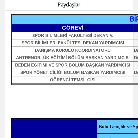
Paydaşlar
Bİ
GÖREVİ
POR BİLİMLERİ FAKÜLTESİ DEKAN V.
S
SPOR BİLİMLERİ FAKÜLTESİ DEKAN YARDIMCISI
DANIŞMA KURULU KOORDİNATÖRÜ
D
ANTRENÖRLÜK EĞİTİMİ BÖLÜM BAŞKAN YARDIMCISI
D
BEDEN EĞİTİMİ VE SPOR BÖLÜM BAŞKAN YARDIMCISI
SPOR YÖNETİCİLİĞİ BÖLÜM BAŞKAN YARDIMCISI
D
ÖĞRENCİ TEMSİLCİSİ
Bolu Gençlik ve S