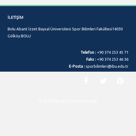
İLETIŞIM
Bolu Abant İzzet Baysal Üniversitesi Spor Bilimleri Fakültesi14030
Gölköy BOLU
Telefon :
+90 374 253 45 71
Faks :
+90 374 253 46 36
E-Posta :
sporbilimleri@ibu.edu.tr
© 2026 Bilgi İşlem Daire Başkanlığı