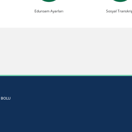
Eduroam Ayarları
Sosyal Transkri
öy BOLU