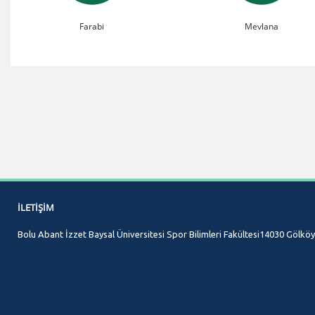
Farabi
Mevlana
İLETIŞIM
Bolu Abant İzzet Baysal Üniversitesi Spor Bilimleri Fakültesi14030 Gölk