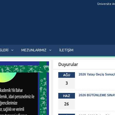
Üniversite A
SLERİ
MEZUNLARIMIZ
İLETİŞİM
Duyurular
2026 Yatay Geçiş Sonuçl
AĞU
3
2026 BÜTÜNLEME SINA
HAZ
26