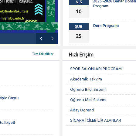
2025 -2026 Bahar Dönem
NİS
Programı
10
Ders Programı
ŞUB
25
Hızlı Erişim
Tüm Etkinlikler
SPOR SALONLARI PROGRAMI
Akademik Takvim
Öğrenci Bilgi Sistemi
riyle Coştu
Öğrenci Mail Sistemi
Aday Ögrenci
SİGARA İÇİLEBİLİR ALANLAR
alibiyet!