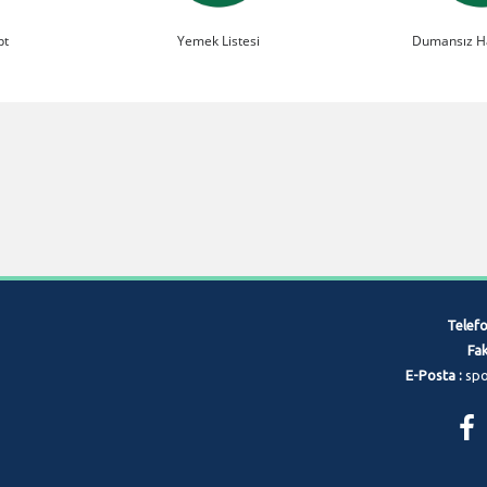
pt
Yemek Listesi
Dumansız H
Telefo
Fak
E-Posta :
spo